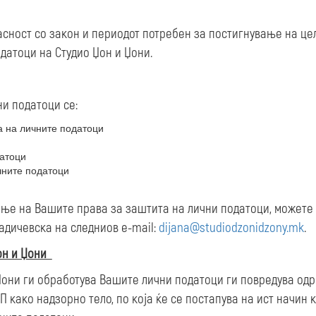
асност со закон и периодот потребен за постигнување на цел
одатоци на Студио Џон и Џони.
и податоци се:
а на личните податоци
датоци
чните податоци
ње на Вашите права за заштита на лични податоци, можете 
адичевска на следниов e-mail:
dijana@studiodzonidzony.mk
.
он и Џони
 Џони ги обработува Вашите лични податоци ги повредува од
 како надзорно тело, по која ќе се постапува на ист начин 