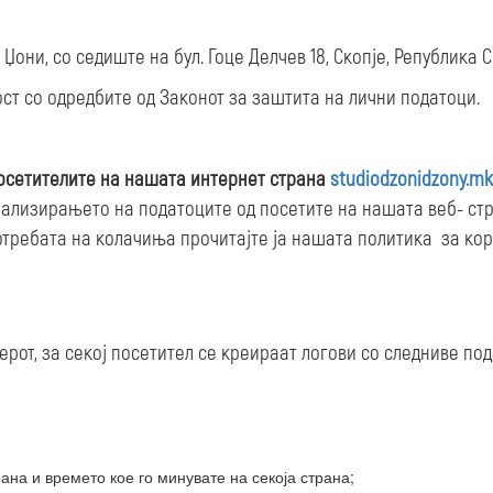
Џони, со седиште на бул. Гоце Делчев 18, Скопје, Република 
ст со одредбите од Законот за заштита на лични податоци.
осетителите на нашата интернет страна
studiodzonidzony.mk
 анализирањето на податоците од посетите на нашата веб- с
потребата на колачиња прочитајте ја нашата политика за к
рот, за секој посетител се креираат логови со следниве под
ана и времето кое го минувате на секоја страна;