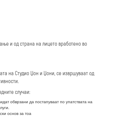
рање и од страна на лицето вработено во
ата на Студио Џон и Џони, се извршуваат од
тивности.
едните случаи:
бидат обврзани да постапуваат по упатствата на
луги.
ски основ за тоа