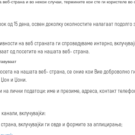
веб-страна и во некои случаи, термините кои сте ги користеле во 
ок од 15 дена, освен доколку околностите налагаат подолго 
ивности на веб страната ги спроведуваме интерно, вклучувај
аат од посетите на нашата веб- страна.
тавуваат
сета на нашата веб- страна, се оние кои Вие доброволно ги
 Џон и Џони.
на лични податоци: име и презиме, адреса, контакт телефон,
канали, вклучувајќи:
рана, вклучувајќи ги овде и формите за аплицирање;