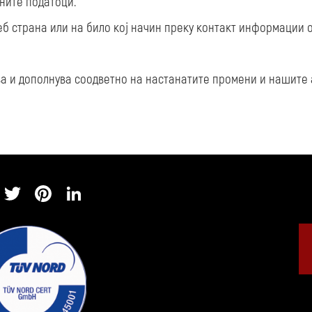
чните податоци.
 страна или на било кој начин преку контакт информации об
ва и дополнува соодветно на настанатите промени и нашите 
acebook
Twitter
Pinterest
LinkedIn