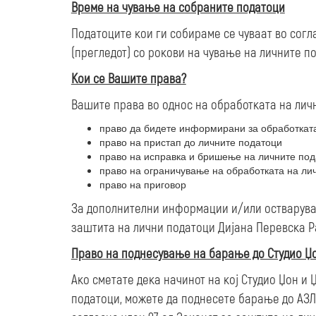
Време на чување на собраните податоци
Податоците кои ги собираме се чуваат во согл
(прегледот) со рокови на чување на личните п
Кои се Вашите права?
Вашите права во однос на обработката на личн
право да бидете информирани за обработкат
право на пристап до личните податоци
право на исправка и бришење на личните по
право на ограничување на обработката на ли
право на приговор
За дополнителни информации и/или остварува
заштита на лични податоци Дијана Перевска Р
Право на поднесување на барање до Студио Џ
Ако сметате дека начинот на кој Студио Џон и
податоци, можете да поднесете барање до АЗЛП