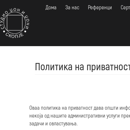
Skip
Дома
За нас
Референци
Сер
to
main
content
Политика на приватнос
Оваа политика на приватност дава општи инфо
некоја од нашите административни услуги пре
задачи и овластувања.