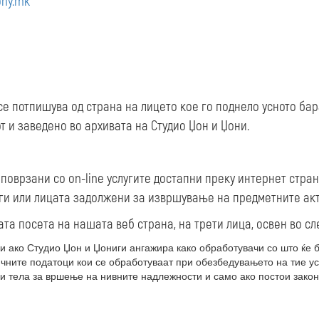
ony.mk
 се потпишува од страна на лицето кое го поднело усното ба
т и заведено во архивата на Студио Џон и Џони.
поврзани со on-line услугите достапни преку интернет стран
уги или лицата задолжени за извршување на предметните ак
та посета на нашата веб страна, на трети лица, освен во сл
ги ако Студио Џон и Џониги ангажира како обработувачи со што ќе 
чните податоци кои се обработуваат при обезбедувањето на тие ус
 и тела за вршење на нивните надлежности и само ако постои закон