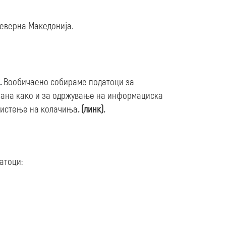
Северна Македонија.
.
Вообичаено собираме податоци за
трана како и за одржување на информациска
ористење на колачиња
. (линк).
атоци: