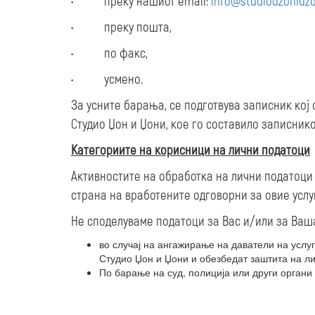
• преку нашиот email:
info@studiodzonidz
• преку пошта,
• по факс,
• усмено.
За усните барања, се подготвува записник кој
Студио Џон и Џони, кое го составило записнико
Категориите на корисници на лични податоци
Активностите на обработка на лични податоци 
страна на вработените одговорни за овие усл
Не споделуваме податоци за Вас и/или за Ваша
во случај на ангажирање на даватели на услу
Студио Џон и Џони и обезбедат заштита на ли
По барање на суд, полиција или други органи