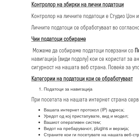
Контролор на збирки на лични податоци
Контролор на личните податоци е Студио Џон и 
Личните податоци се обработуваат во согласно
Чии податоци собираме
Можеме да собираме податоци поврзани со
П
навигација (види подолу) кои се користат за
сигурност на нашата веб страна. Повеќе за у
Категории на податоци кои се обработуваат
Податоци за навигација
При посетата на нашата интернет страна серве
Вашата интернет протокол (IP) адреса;
Уредот од кој пристапувате, вид и модел;
Вашиот оперативен систем;
Видот на пребарувачот, plugins и верзија;
Страните кои ги посетувате на нашата веб-стр