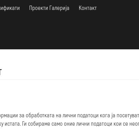
тификати
Проекти Галерија
Контакт
т
рмации за обработката на лични податоци кога ја посетува
ку истата. Ги собираме само оние лични податоци кои се не