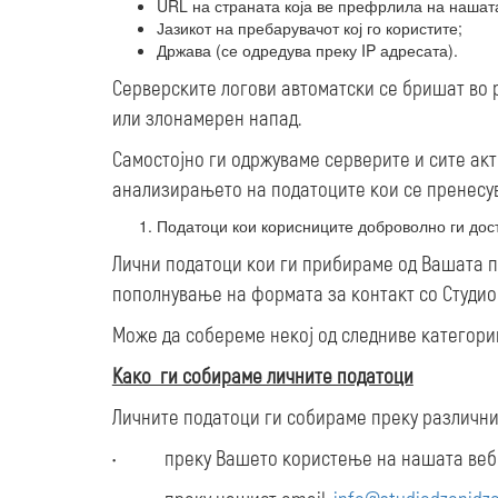
URL на страната која ве префрлила на нашата 
Јазикот на пребарувачот кој го користите;
Држава (се одредува преку IP адресата).
Серверските логови автоматски се бришат во р
или злонамерен напад.
Самостојно ги одржуваме серверите и сите акт
анализирањето на податоците кои се пренесув
Податоци кои корисниците доброволно ги дос
Лични податоци кои ги прибираме од Вашата по
пополнување на формата за контакт со Студио
Може да собереме некој од следниве категории 
Како ги собираме личните податоци
Личните податоци ги собираме преку различни 
• преку Вашето користење на нашата веб ст