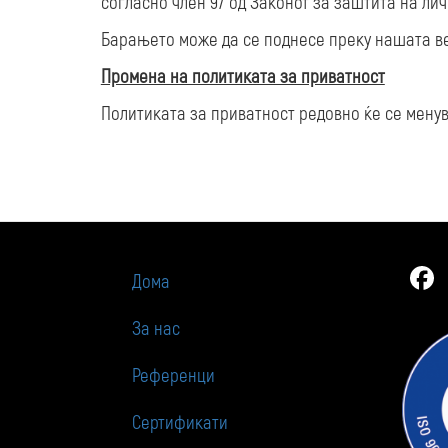
согласно член 97 од Законот за заштита на ли
Барањето може да се поднесе преку нашата веб
Промена на политиката за приватност
Политиката за приватност редовно ќе се мену
F
Дома
За нас
Референци
Сертификати