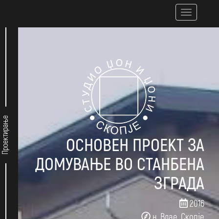
Skip
Toggle
to
navigatio
main
content
Проектирање
ОСНОВЕН ПРОЕКТ ЗА
ДОМУВАЊЕ ВО СТАНБЕНА
ЗГРАДА
2016
н. Влае, Скопје