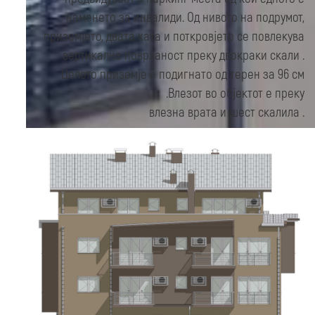
наменето за инвалиди. Од нивото на подрумот,
приземјето, двата ката и поткровјето се повлекува
вертикална поврзаност преку двокраки скали .
Целото приземје е подигнато од терен за 96 см
.Влезот во објектот е преку
влезна врата и шест скалила .