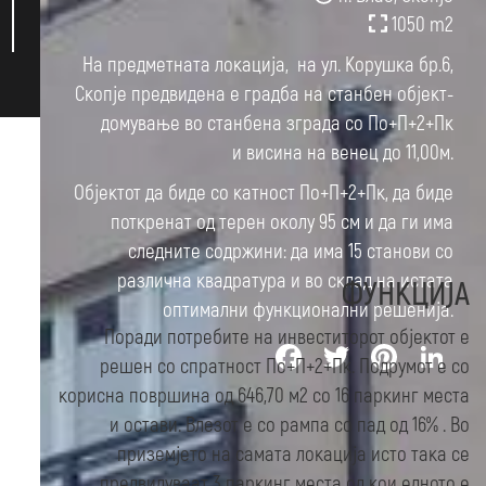
1050 m
2
На предметната локација, на ул. Корушка бр.6,
Скопје предвидена е градба на станбен објект-
домување во станбена зграда со По+П+2+Пк
и висина на венец до 11,00м.
Објектот да биде со катност По+П+2+Пк, да биде
поткренат од терен околу 95 см и да ги има
следните содржини: да има 15 станови со
различна квадратура и во склад на истата
ФУНКЦИЈА
оптимални функционални решенија.
Поради потребите на инвеститорот објектот е
Facebook
Twitter
Pinterest
Link
решен со спратност По+П+2+Пк. Подрумот е со
корисна површина од 646,70 м2 со 16 паркинг места
и остави. Влезот е со рампа со пад од 16% . Во
приземјето на самата локација исто така се
предвидуваат 3 паркинг места од кои едното е