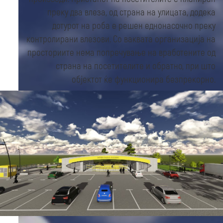
преку два влеза, од страна на улицата, додека
дотурот на роба е решен еднонасочно преку
контролирани влезови. Со ваквата организација на
просториите нема попречување на вработените од
страна на посетителите и обратно, при што
објектот ќе функционира безпрекорно.