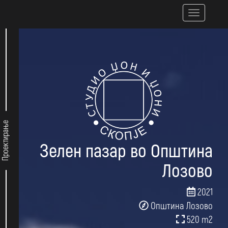
Skip
Toggle
to
navigatio
main
content
Проектирање
Зелен пазар во Општина
Лозово
2021
Општина Лозово
520 m
2